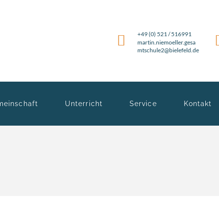
+49 (0) 521 / 516991
martin.niemoeller.gesa
mtschule2@bielefeld.de
meinschaft
Unterricht
Service
Kontakt