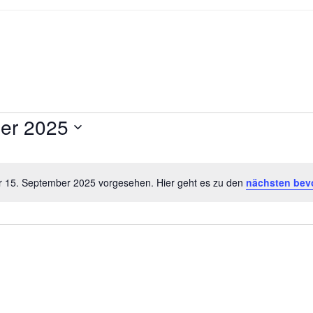
er 2025
ür 15. September 2025 vorgesehen. Hier geht es zu den
nächsten bev
H
i
n
w
e
i
s