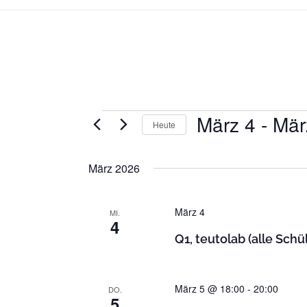
März 4
 - 
Mär
Veranstaltungen
Heute
D
a
März 2026
t
u
März 4
MI.
m
4
w
Q1, teutolab (alle Schü
ä
h
l
März 5 @ 18:00
-
20:00
DO.
5
e