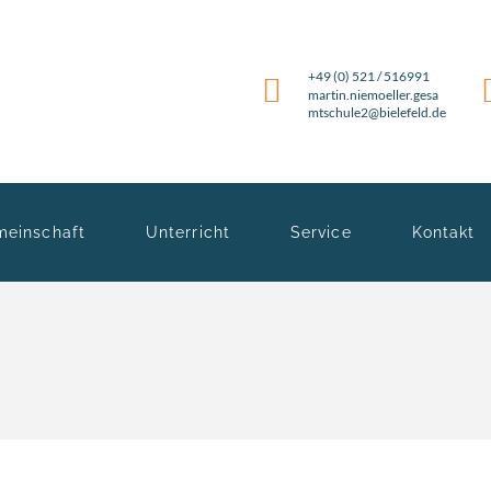
+49 (0) 521 / 516991
martin.niemoeller.gesa
mtschule2@bielefeld.de
meinschaft
Unterricht
Service
Kontakt