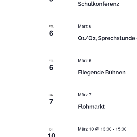
Schulkonferenz
n
.
März 6
FR.
6
Q1/Q2, Sprechstunde d
März 6
FR.
6
Fliegende Bühnen
März 7
SA.
7
Flohmarkt
März 10 @ 13:00
-
15:00
DI.
10