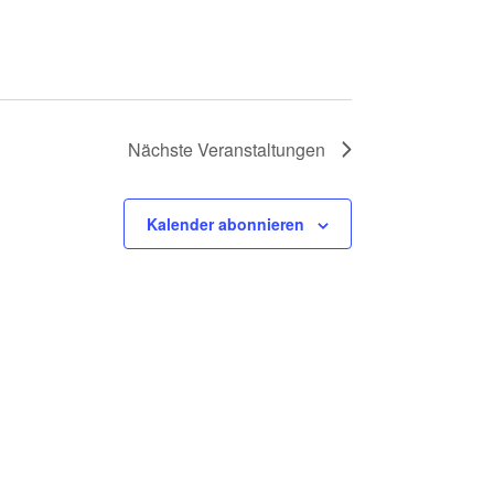
t
i
o
n
Nächste
Veranstaltungen
Kalender abonnieren