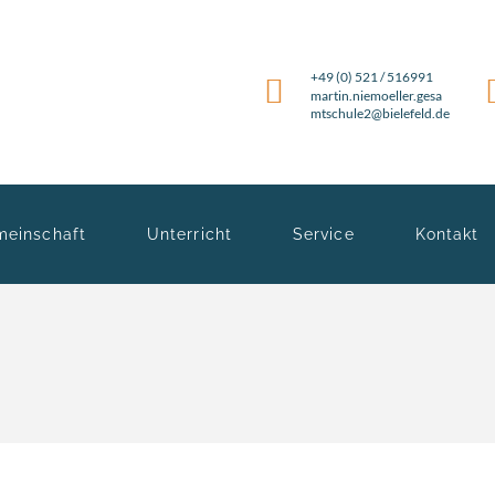
+49 (0) 521 / 516991
martin.niemoeller.gesa
mtschule2@bielefeld.de
meinschaft
Unterricht
Service
Kontakt