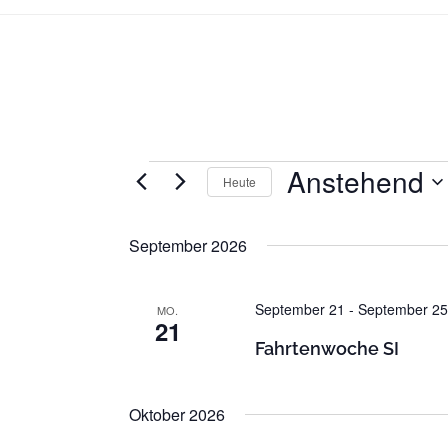
Anstehend
Veranstaltungen
Heute
D
a
September 2026
t
u
September 21
-
September 25
MO.
m
21
w
Fahrtenwoche SI
ä
h
Oktober 2026
l
e