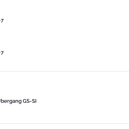
-7
-7
Übergang GS-SI