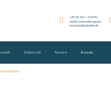
+49 (0) 521 / 516991
martin.niemoeller.gesam
tschule2@bielefeld.de
schaft
Unterricht
Service
Kontakt
e Grundschulen