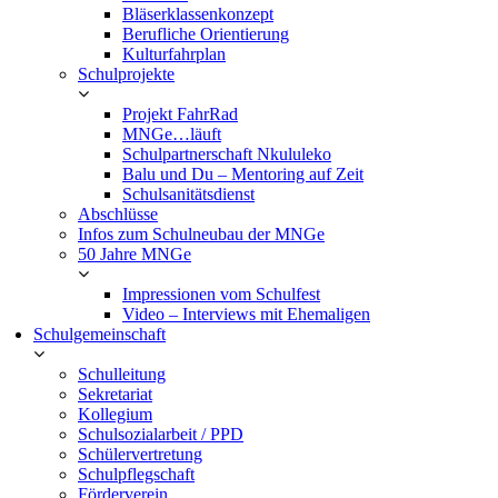
Bläserklassenkonzept
Berufliche Orientierung
Kulturfahrplan
Schulprojekte
Projekt FahrRad
MNGe…läuft
Schulpartnerschaft Nkululeko
Balu und Du – Mentoring auf Zeit
Schulsanitätsdienst
Abschlüsse
Infos zum Schulneubau der MNGe
50 Jahre MNGe
Impressionen vom Schulfest
Video – Interviews mit Ehemaligen
Schulgemeinschaft
Schulleitung
Sekretariat
Kollegium
Schulsozialarbeit / PPD
Schülervertretung
Schulpflegschaft
Förderverein