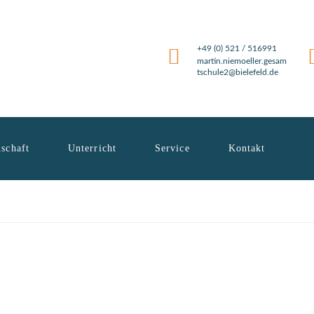
+49 (0) 521 / 516991
martin.niemoeller.gesam
tschule2@bielefeld.de
schaft
Unterricht
Service
Kontakt