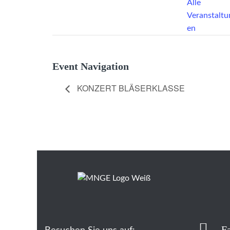
Alle
Veranstaltu
en
Event Navigation
KONZERT BLÄSERKLASSE
F