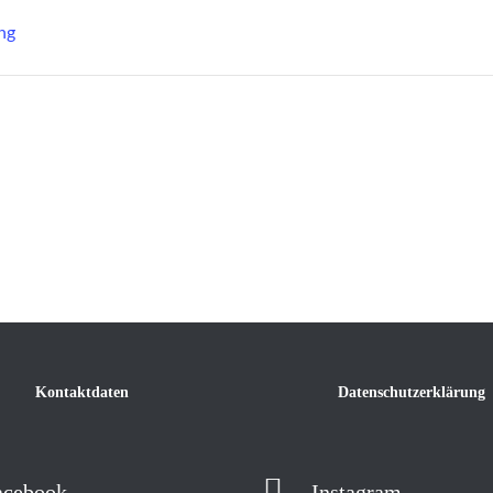
ng
Kontaktdaten
Datenschutzerklärung
acebook
Instagram