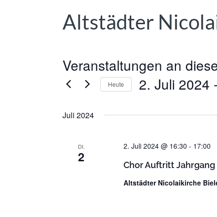
Altstädter Nicola
Veranstaltungen an diese
2. Juli 2024
 
Heute
D
a
Juli 2024
t
u
2. Juli 2024 @ 16:30
-
17:00
DI.
m
2
w
Chor Auftritt Jahrgang 
ä
Altstädter Nicolaikirche Biel
h
l
e