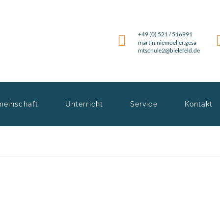
+49 (0) 521 / 516991
martin.niemoeller.gesa
mtschule2@bielefeld.de
meinschaft
Unterricht
Service
Kontakt