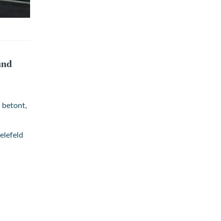
und
 betont,
elefeld