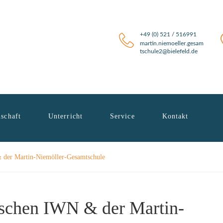
+49 (0) 521 / 516991
martin.niemoeller.gesam
tschule2@bielefeld.de
schaft
Unterricht
Service
Kontakt
 der Martin-Niemöller-Gesamtschule
ischen IWN & der Martin-