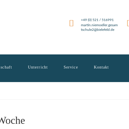
+49 (0) 521 / 516991
martin.niemoeller.gesam
tschule2@bielefeld.de
schaft
Unterricht
Service
Kontakt
-Woche