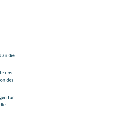
 an die
rte uns
kon des
gen für
die