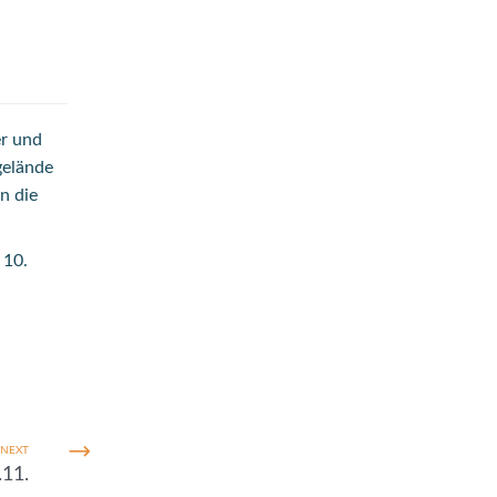
er und
gelände
n die
 10.
NEXT
11.