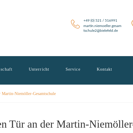
+49 (0) 521 / 516991
martin.niemoeller.gesam
tschule2@bielefeld.de
schaft
Unterricht
Service
Kontakt
r Martin-Niemöller-Gesamtschule
en Tür an der Martin-Niemöller