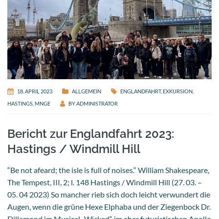
18. APRIL 2023
ALLGEMEIN
ENGLANDFAHRT
,
EXKURSION
,
HASTINGS
,
MNGE
BY
ADMINISTRATOR
Bericht zur Englandfahrt 2023:
Hastings / Windmill Hill
“Be not afeard; the isle is full of noises.“ William Shakespeare,
The Tempest, III, 2; l. 148 Hastings / Windmill Hill (27. 03. –
05. 04 2023) So mancher rieb sich doch leicht verwundert die
Augen, wenn die grüne Hexe Elphaba und der Ziegenbock Dr.
Dillamond im Musical „Wicked“ im eher futuristischen Apollo