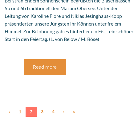
Bei strahlendem Sonnenschein begrüßten die Bläserklassen
5b und 6b traditionell den Mai am Obersee. Unter der
Leitung von Karoline Flore und Niklas Jesinghaus-Kopp
präsentierten unsere Jüngsten ihr Können unter freiem
Himmel. Zur Belohnung gab es hinterher ein Eis – ein schöner
Start in den Feiertag. (L. von Below / M. Böse)
Read more
‹
1
2
3
4
›
»