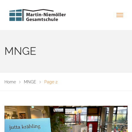
MNGE
Home
MNGE
Page 2