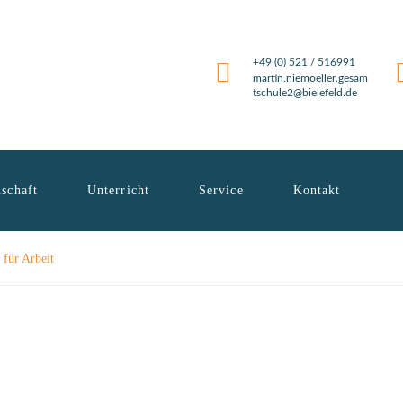
+49 (0) 521 / 516991
martin.niemoeller.gesam
tschule2@bielefeld.de
schaft
Unterricht
Service
Kontakt
für Arbeit