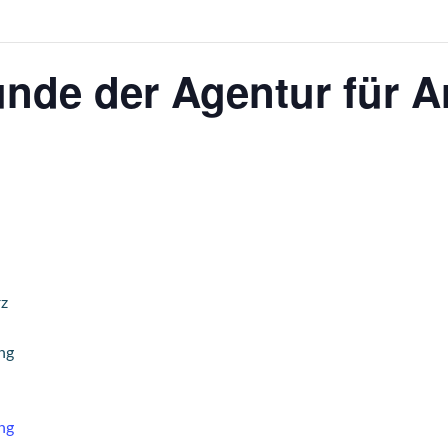
nde der Agentur für A
z
ng
ng