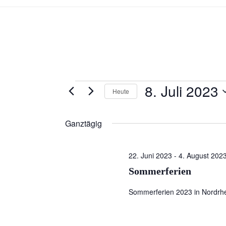
8. Juli 2023
Veranstaltungen
Heute
für
D
a
Ganztägig
8.
t
Juli
u
22. Juni 2023
-
4. August 202
m
2023
Sommerferien
w
ä
Sommerferien 2023 in Nordrhei
h
l
e