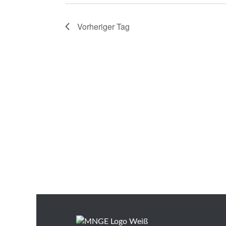
n
.
Vorheriger Tag