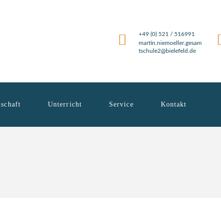
+49 (0) 521 / 516991
martin.niemoeller.gesam
tschule2@bielefeld.de
schaft
Unterricht
Service
Kontakt