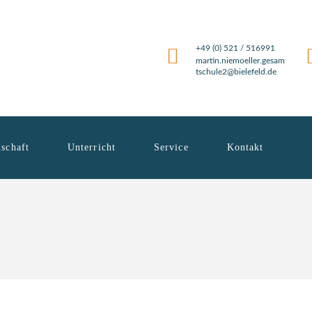
+49 (0) 521 / 516991
martin.niemoeller.gesam
tschule2@bielefeld.de
schaft
Unterricht
Service
Kontakt