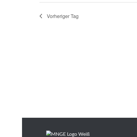
n
.
Vorheriger Tag