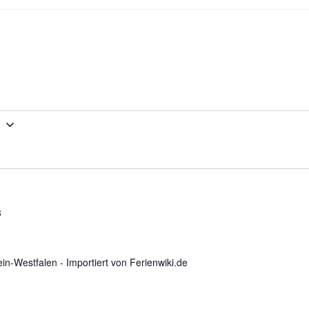
3
3
n-Westfalen - Importiert von Ferienwiki.de