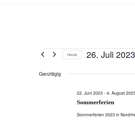
26. Juli 202
Veranstaltungen
Heute
für
D
a
Ganztägig
26.
t
Juli
u
22. Juni 2023
-
4. August 202
m
2023
Sommerferien
w
ä
Sommerferien 2023 in Nordrhei
h
l
e