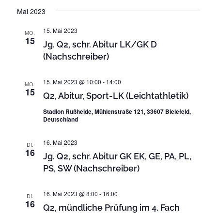
n
i
D
r
Mai 2023
s
a
s
t
a
t
e
15. Mai 2023
i
MO.
n
u
15
Jg. Q2, schr. Abitur LK/GK D
c
s
m
(Nachschreiber)
t
h
w
a
ä
t
15. Mai 2023 @ 10:00
-
14:00
l
MO.
h
15
e
Q2, Abitur, Sport-LK (Leichtathletik)
t
l
n
u
e
Stadion Rußheide, Mühlenstraße 121, 33607 Bielefeld,
Deutschland
n
-
n
g
.
N
16. Mai 2023
A
DI.
16
a
Jg. Q2, schr. Abitur GK EK, GE, PA, PL,
n
v
PS, SW (Nachschreiber)
s
i
i
c
16. Mai 2023 @ 8:00
-
16:00
DI.
g
16
h
Q2, mündliche Prüfung im 4. Fach
a