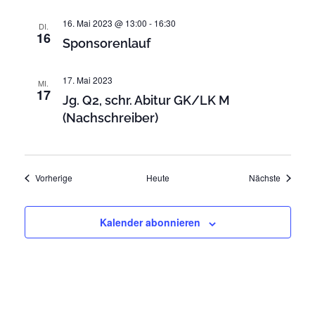
t
t
e
16. Mai 2023 @ 13:00
-
16:30
DI.
n
16
i
Sponsorenlauf
-
o
N
n
17. Mai 2023
MI.
a
17
Jg. Q2, schr. Abitur GK/LK M
v
(Nachschreiber)
i
g
a
t
Veranstaltungen
Veransta
Vorherige
Heute
Nächste
i
o
Kalender abonnieren
n