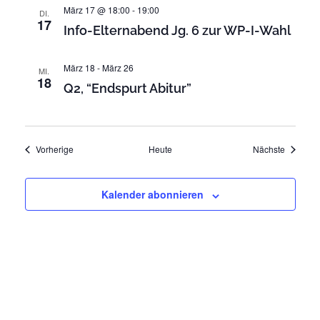
t
März 17 @ 18:00
-
19:00
DI.
t
e
17
Info-Elternabend Jg. 6 zur WP-I-Wahl
n
i
-
o
März 18
-
März 26
N
MI.
18
n
Q2, “Endspurt Abitur”
a
v
i
g
Veranstaltungen
Veransta
Vorherige
Heute
Nächste
a
t
Kalender abonnieren
i
o
n