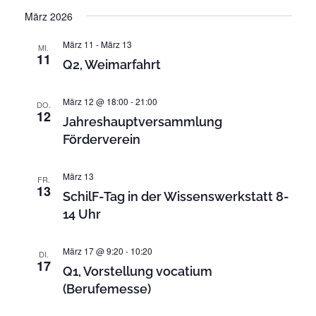
n
i
D
r
März 2026
s
a
s
t
a
t
e
März 11
-
März 13
i
MI.
n
u
11
Q2, Weimarfahrt
c
s
m
t
h
w
März 12 @ 18:00
-
21:00
a
DO.
ä
t
12
Jahreshauptversammlung
l
h
e
Förderverein
t
l
n
u
e
n
März 13
-
n
FR.
13
g
SchilF-Tag in der Wissenswerkstatt 8-
.
N
A
14 Uhr
a
n
v
s
März 17 @ 9:20
-
10:20
DI.
i
17
i
Q1, Vorstellung vocatium
c
g
(Berufemesse)
h
a