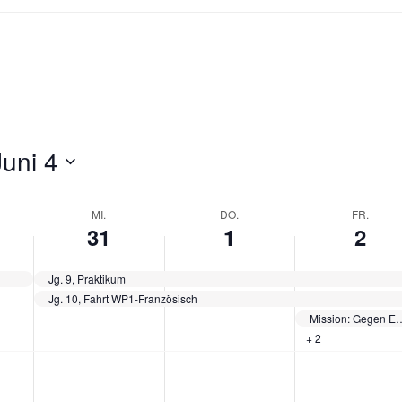
Juni 4
MI.
DO.
FR.
31
1
2
Jg. 9, Praktikum
Jg. 10, Fahrt WP1-Französisch
Mission: Gegen Emis
+ 2
M
D
F
K
i
o
r
e