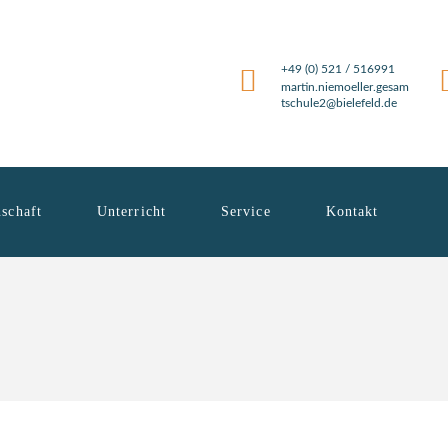
+49 (0) 521 / 516991
martin.niemoeller.gesam
tschule2@bielefeld.de
schaft
Unterricht
Service
Kontakt