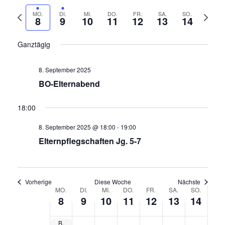
n
o
D
r
c
V
N
MO.
DI.
MI.
DO.
FR.
SA.
SO.
a
s
8
9
10
11
12
13
14
h
a
o
ä
t
e
i
n
r
c
u
Ganztägig
c
s
h
h
m
t
h
e
s
a
8. September 2025
a
r
t
u
t
BO-Elternabend
l
i
e
s
e
t
g
W
w
18:00
n
u
e
o
ä
n
-
W
c
8. September 2025 @ 18:00
-
19:00
h
g
o
h
Elternpflegschaften Jg. 5-7
l
N
A
c
e
e
a
n
h
n
v
s
e
.
Vorherige
Diese Woche
Nächste
i
i
MO.
DI.
MI.
DO.
FR.
SA.
SO.
W
8
9
10
11
12
13
14
c
g
o
h
a
c
BO-Elternabend