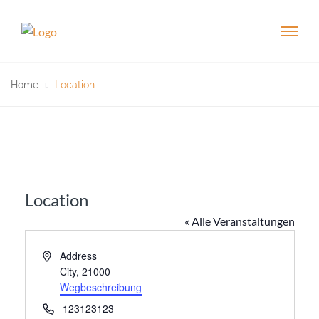
Home
Location
Location
« Alle Veranstaltungen
A
Address
d
City
,
21000
r
Wegbeschreibung
e
T
123123123
s