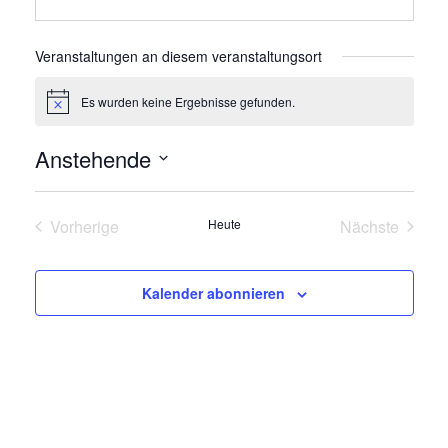
e
s
l
e
e
Veranstaltungen an diesem veranstaltungsort
f
o
Es wurden keine Ergebnisse gefunden.
H
n
i
n
Anstehende
w
e
D
i
s
a
Vorherige
Heute
Nächste
t
Veranstaltungen
Veranstalt
u
m
Kalender abonnieren
w
ä
h
l
e
n