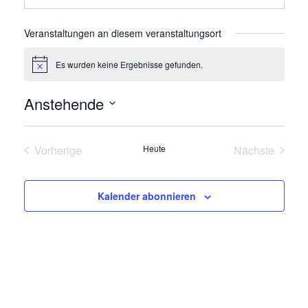
s
e
Veranstaltungen an diesem veranstaltungsort
Es wurden keine Ergebnisse gefunden.
H
i
n
Anstehende
w
e
D
i
s
a
Vorherige
Heute
Nächste
t
Veranstaltungen
Veranstalt
u
m
Kalender abonnieren
w
ä
h
l
e
n