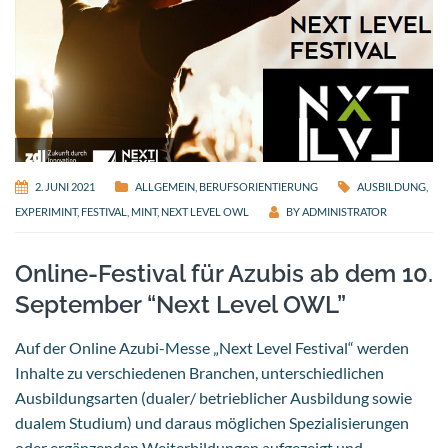
2. JUNI 2021
ALLGEMEIN
,
BERUFSORIENTIERUNG
AUSBILDUNG
,
EXPERIMINT
,
FESTIVAL
,
MINT
,
NEXT LEVEL OWL
BY
ADMINISTRATOR
Online-Festival für Azubis ab dem 10.
September “Next Level OWL”
Auf der Online Azubi-Messe „Next Level Festival“ werden
Inhalte zu verschiedenen Branchen, unterschiedlichen
Ausbildungsarten (dualer/ betrieblicher Ausbildung sowie
dualem Studium) und daraus möglichen Spezialisierungen
oder ergänzenden Weiterbildungen aufgezeigt und