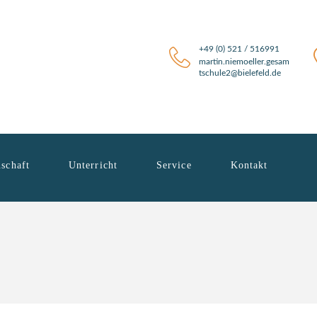
+49 (0) 521 / 516991
martin.niemoeller.gesam
tschule2@bielefeld.de
schaft
Unterricht
Service
Kontakt