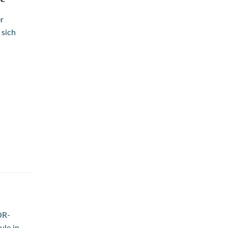
r
 sich
OR-