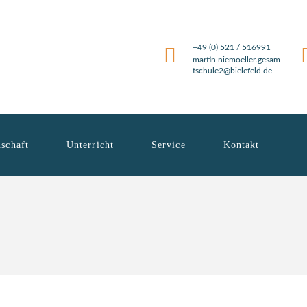
+49 (0) 521 / 516991
martin.niemoeller.gesam
tschule2@bielefeld.de
schaft
Unterricht
Service
Kontakt