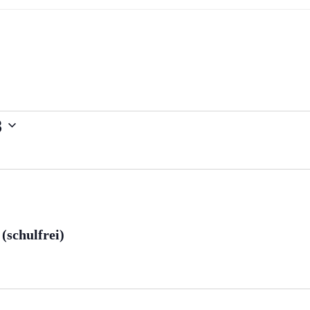
3
(schulfrei)