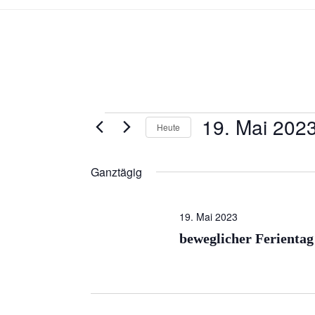
19. Mai 202
Veranstaltungen
Heute
für
D
a
Ganztägig
19.
t
Mai
u
19. Mai 2023
m
2023
beweglicher Ferientag 
w
ä
h
l
e