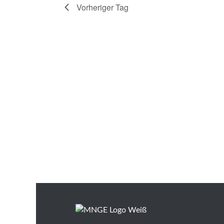
Vorheriger Tag
n
.