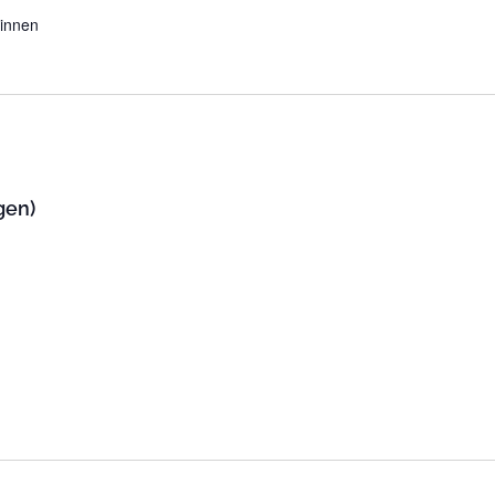
*innen
gen)