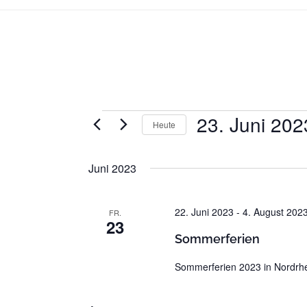
23. Juni 202
Veranstaltungen
Heute
D
a
Juni 2023
t
u
22. Juni 2023
-
4. August 202
FR.
m
23
w
Sommerferien
ä
h
Sommerferien 2023 in Nordrhei
l
e