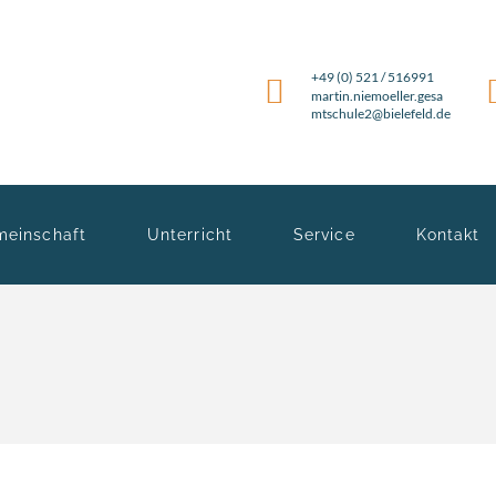
+49 (0) 521 / 516991
martin.niemoeller.gesa
mtschule2@bielefeld.de
meinschaft
Unterricht
Service
Kontakt