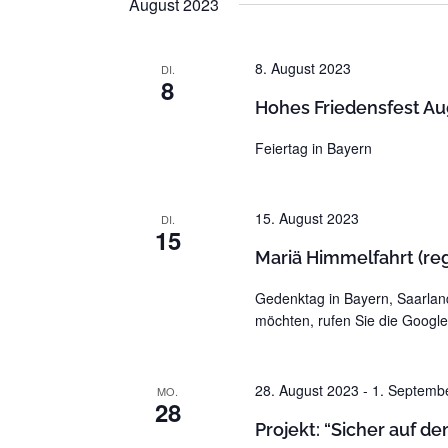
August 2023
n
.
8. August 2023
DI.
8
Hohes Friedensfest Au
Feiertag in Bayern
15. August 2023
DI.
15
Mariä Himmelfahrt (reg
Gedenktag in Bayern, Saarla
möchten, rufen Sie die Google
28. August 2023
-
1. Septemb
MO.
28
Projekt: “Sicher auf d