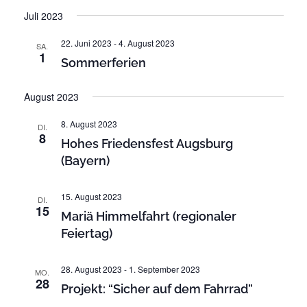
n
i
D
r
Juli 2023
s
a
s
t
a
t
e
22. Juni 2023
-
4. August 2023
i
SA.
n
u
1
Sommerferien
c
s
m
t
h
w
August 2023
a
ä
t
l
h
8. August 2023
DI.
e
t
8
l
Hohes Friedensfest Augsburg
n
u
e
(Bayern)
n
-
n
g
.
N
15. August 2023
DI.
A
15
a
Mariä Himmelfahrt (regionaler
n
Feiertag)
v
s
i
i
28. August 2023
-
1. September 2023
c
MO.
g
28
Projekt: “Sicher auf dem Fahrrad”
h
a