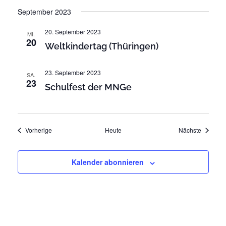
t
t
September 2023
e
n
i
20. September 2023
MI.
-
20
o
Weltkindertag (Thüringen)
N
n
a
23. September 2023
v
SA.
23
Schulfest der MNGe
i
g
a
t
Veranstaltungen
Veransta
Vorherige
Heute
Nächste
i
o
Kalender abonnieren
n