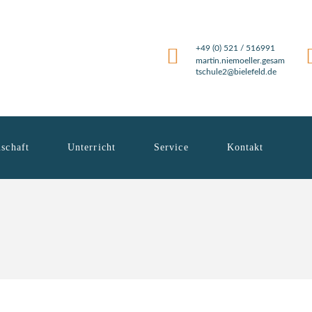
+49 (0) 521 / 516991
martin.niemoeller.gesam
tschule2@bielefeld.de
schaft
Unterricht
Service
Kontakt