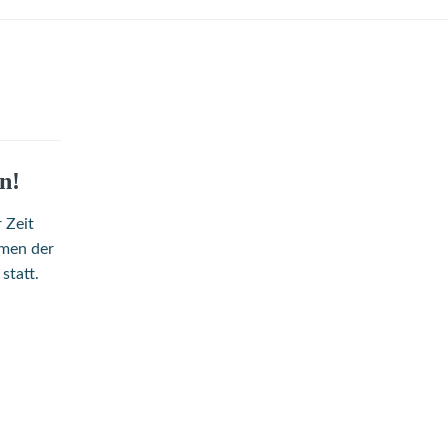
n!
 Zeit
umen der
statt.