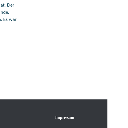
at. Der
ände,
n. Es war
Impressum