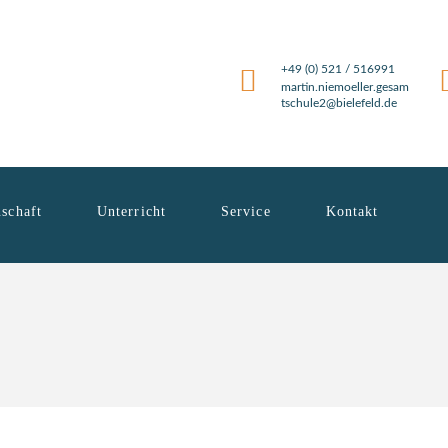
+49 (0) 521 / 516991
martin.niemoeller.gesam
tschule2@bielefeld.de
schaft
Unterricht
Service
Kontakt