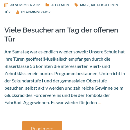
30. NOVEMBER 2022
ALLGEMEIN
MNGE
,
TAG DER OFFENEN
TÜR
BY
ADMINISTRATOR
Viele Besucher am Tag der offenen
Tür
Am Samstag war es endlich wieder soweit: Unsere Schule hat
ihre Türen geöffnet!Musikalisch empfangen durch die
Bläserklasse 5b konnten die interessierten Viert- und
Zehntklässler ein buntes Programm bestaunen, Unterricht in
der Sekundarstufe I und der gymnasialen Oberstufe
besuchen, selbst aktiv werden und zahlreiche Gewinne beim
Glücksrad des Fördervereins und bei der Tombola der
FahrRad-Ag gewinnen. Es war wieder für jeden
…
Read more