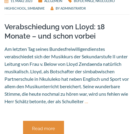
11. MÄRZ 2023
ALLGEMEIN
BUFDI
,
MNGE
,
NKULULEKO
HIGHSCHOOL
,
SIMBABWE
BY
ADMINISTRATOR
Verabschiedung von Lloyd: 18
Monate – und schon vorbei
Am letzten Tag seines Bundesfreiwilligendienstes
verabschiedet sich der Musikkurs der Sekundarstufe II unter
Leitung von Frau v. Below von Lloyd Zendaenda natürlich
musikalisch. Lloyd, als Botschafter der simbabwischen
Partnerschule in Nkululeko hat neben Englisch und Sport vor
allem den Musikunterricht bereichert. Seine wunderbare
Stimme, die heute nochmal zu hören war, wird uns fehlen wie
Herr Schätz betonte, der als Schulleiter
…
Read more