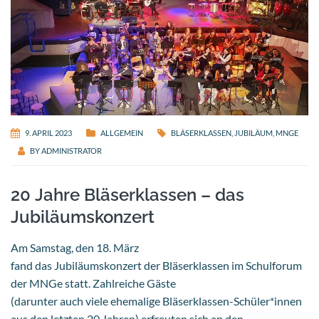
9. APRIL 2023
ALLGEMEIN
BLÄSERKLASSEN
,
JUBILÄUM
,
MNGE
BY
ADMINISTRATOR
20 Jahre Bläserklassen – das
Jubiläumskonzert
Am Samstag, den 18. März
fand das Jubiläumskonzert der Bläserklassen im Schulforum
der MNGe statt. Zahlreiche Gäste
(darunter auch viele ehemalige Bläserklassen-Schüler*innen
aus den letzten 20 Jahren) erfreuten sich an den