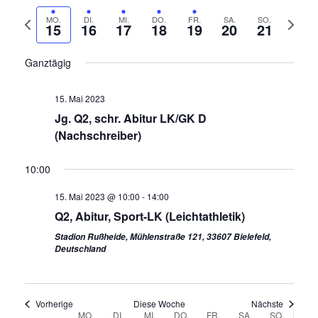
n
o
D
r
c
V
N
MO.
DI.
MI.
DO.
FR.
SA.
SO.
a
s
15
16
17
18
19
20
21
h
a
o
ä
t
e
i
n
r
c
u
Ganztägig
c
s
h
h
m
t
h
e
s
a
15. Mai 2023
a
r
t
u
t
Jg. Q2, schr. Abitur LK/GK D
l
i
e
s
(Nachschreiber)
e
t
g
W
w
n
u
e
o
ä
10:00
n
-
W
c
h
g
o
15. Mai 2023 @ 10:00
-
14:00
h
l
N
A
c
Q2, Abitur, Sport-LK (Leichtathletik)
e
e
a
n
h
n
Stadion Rußheide, Mühlenstraße 121, 33607 Bielefeld,
v
s
Deutschland
e
.
i
i
c
g
h
Vorherige
Diese Woche
Nächste
a
MO.
DI.
MI.
DO.
FR.
SA.
SO.